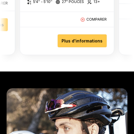
5'4'' - 5'10''
27" POUCES
13+
ARER
COMPARER
ns
Plus d'informations