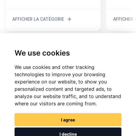
AFFICHER LA CATÉGORIE
AFFICHER 
We use cookies
We use cookies and other tracking
Témoignage
technologies to improve your browsing
ENTENDRE DIRECTEMENT DE NOS
experience on our website, to show you
CLIENTS VÉRIFIÉS
personalized content and targeted ads, to
analyze our website traffic, and to understand
where our visitors are coming from.
Le meilleur vélo que j'ai jamais eu
Amet minim mollit non deserunt ullamco
I agree
est sit aliqua dolor do amet sint. Velit
I decline
officia consequat duis enim " Devon