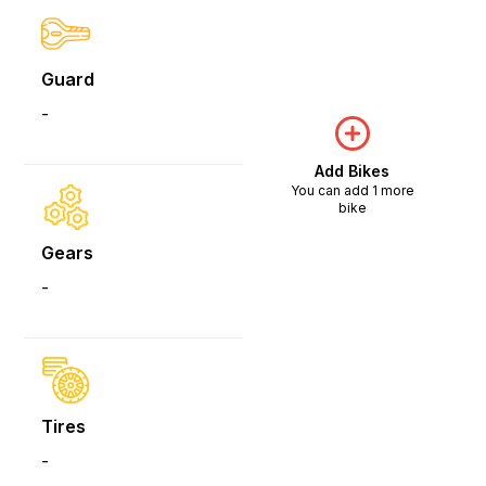
Guard
-
Add Bikes
You can add 1 more
bike
Gears
-
Tires
-