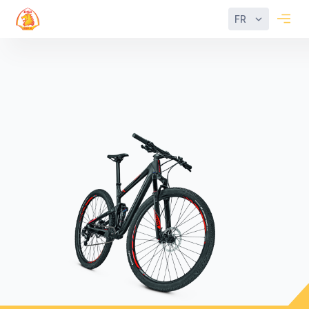
FR
Filter
Reset
Catégories
Vélo
pour
enfants
Cadre
Châssis