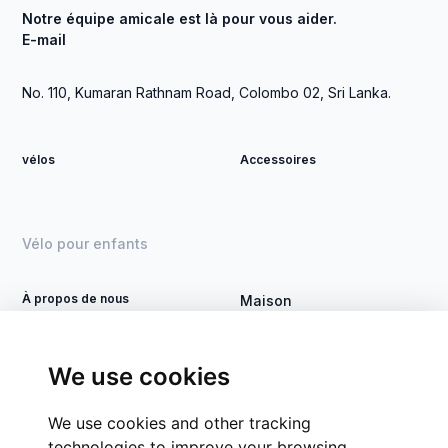
20,000.00
Notre équipe amicale est là pour vous aider.
E-mail
Rs
20,000.00
No. 110, Kumaran Rathnam Road, Colombo 02, Sri Lanka.
-
Rs
30,000.00
vélos
Accessoires
Rs
30,000.00
-
Vélo pour enfants
Rs
40,000.00
À propos de nous
Maison
Rs
Devenez revendeur
Vélo DSI
40,000.00
-
Contact
Traiter
We use cookies
Rs
Groupes d'entreprises
50,000.00
We use cookies and other tracking
CSR
Rs
technologies to improve your browsing