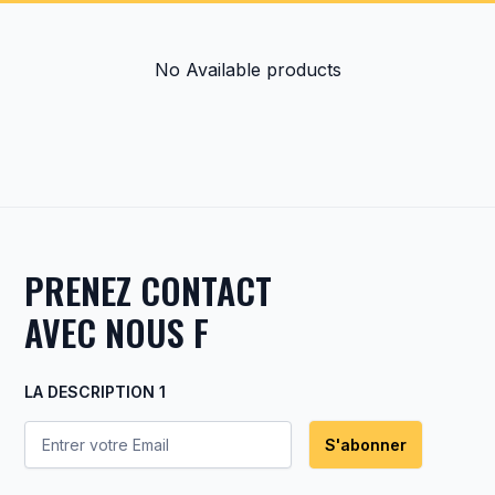
en
acier
No Available products
Acier
au
carbone
à
haute
résistance
PRENEZ CONTACT
AVEC NOUS F
Prix
LA DESCRIPTION 1
Rs
10,000.00
S'abonner
-
Rs