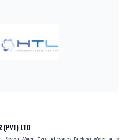
 (PVT) LTD
t Spring Water (Pvt) Ltd bottles Drinking Water at its