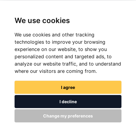
Devenez revendeur
Vélo DSI
Contact
Traiter
We use cookies
Groupes d'entreprises
We use cookies and other tracking
CSR
technologies to improve your browsing
experience on our website, to show you
personalized content and targeted ads, to
analyze our website traffic, and to understand
where our visitors are coming from.
I agree
I decline
© 2026 Tous les droits sont réservés
Conditions
Intimité
Plan du site
Change my preferences
Solution par
LAYOUTINDEX