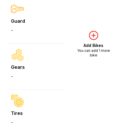
Guard
-
Add Bikes
You can add 1 more
bike
Gears
-
Tires
-