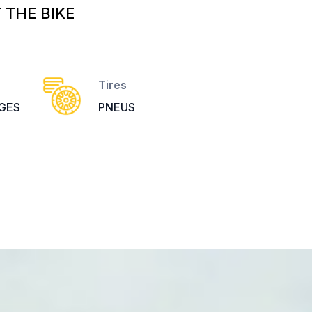
THE BIKE
Tires
GES
PNEUS