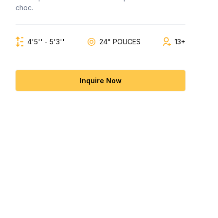
choc.
4'5'' - 5'3''
24" POUCES
13+
Inquire Now