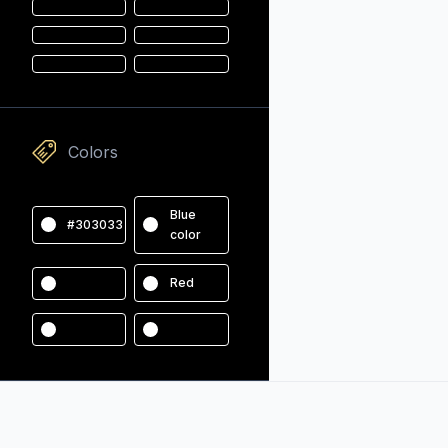
Colors
Blue
#303033
color
Red