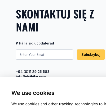
SKONTAKTUJ SIĘ Z
NAMI
P Hålla sig uppdaterad
Subskrybuj
+94 (0)11 29 25 583
info@dsibike.com
No. 110, Kumaran Rathnam Road,
We use cookies
Colombo 02, Sri Lanka.
We use cookies and other tracking technologies to 