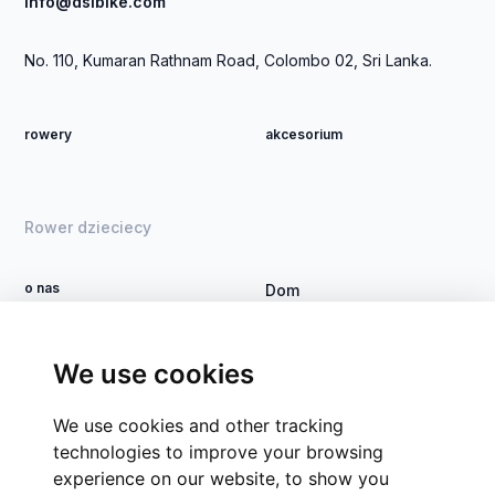
info@dsibike.com
Rs
20,000.00
No. 110, Kumaran Rathnam Road, Colombo 02, Sri Lanka.
-
Rs
rowery
akcesorium
30,000.00
Rs
30,000.00
Rower dzieciecy
-
Rs
40,000.00
o nas
Dom
Rs
Zostań dealerem
Rower DSI
40,000.00
Kontakt
Proces
We use cookies
-
Rs
Grupy firm
We use cookies and other tracking
50,000.00
CSR
technologies to improve your browsing
Rs
experience on our website, to show you
50,000.00