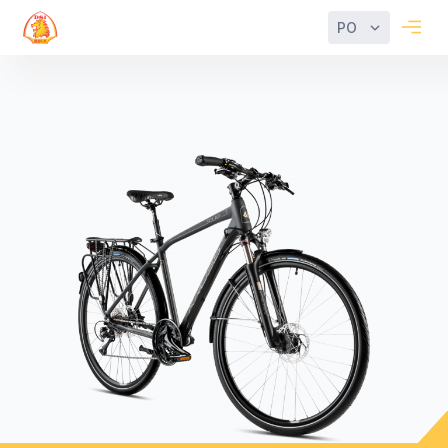
PO
Filter
Reset
Categories
Rower
dzieciecy
Frame
Stalowa
rama