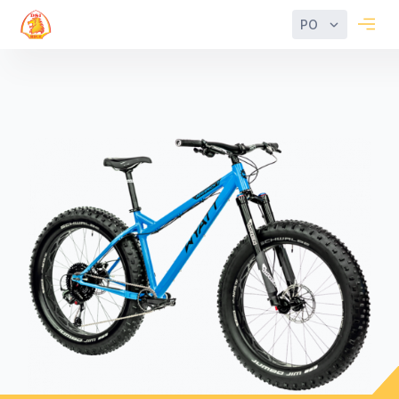
PO
Filter
Reset
Categories
Rower
dzieciecy
Frame
Stalowa
rama