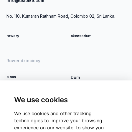
info@dsibike.com
Rs
20,000.00
No. 110, Kumaran Rathnam Road, Colombo 02, Sri Lanka.
-
Rs
rowery
akcesorium
30,000.00
Rs
30,000.00
Rower dzieciecy
-
Rs
40,000.00
o nas
Dom
Rs
Zostań dealerem
Rower DSI
40,000.00
Kontakt
Proces
We use cookies
-
Rs
Grupy firm
We use cookies and other tracking
50,000.00
CSR
technologies to improve your browsing
Rs
experience on our website, to show you
50,000.00