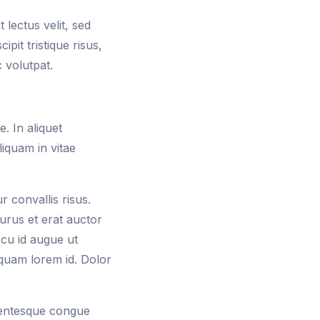
 lectus velit, sed
pit tristique risus,
c volutpat.
. In aliquet
iquam in vitae
r convallis risus.
urus et erat auctor
rcu id augue ut
 quam lorem id. Dolor
llentesque congue