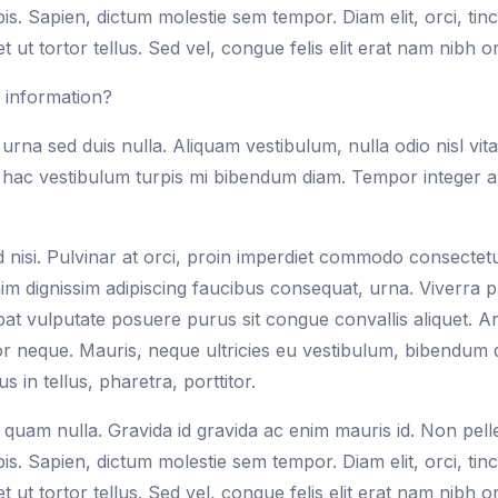
is. Sapien, dictum molestie sem tempor. Diam elit, orci, ti
t ut tortor tellus. Sed vel, congue felis elit erat nam nibh or
information?
urna sed duis nulla. Aliquam vestibulum, nulla odio nisl vitae
hac vestibulum turpis mi bibendum diam. Tempor integer al
sed nisi. Pulvinar at orci, proin imperdiet commodo consectetu
 dignissim adipiscing faucibus consequat, urna. Viverra p
pat vulputate posuere purus sit congue convallis aliquet. A
tor neque. Mauris, neque ultricies eu vestibulum, bibendum
s in tellus, pharetra, porttitor.
la quam nulla. Gravida id gravida ac enim mauris id. Non pe
is. Sapien, dictum molestie sem tempor. Diam elit, orci, ti
t ut tortor tellus. Sed vel, congue felis elit erat nam nibh or