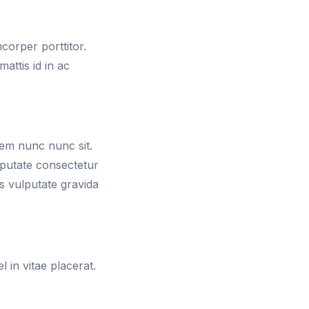
mcorper porttitor.
attis id in ac
orem nunc nunc sit.
lputate consectetur
us vulputate gravida
 in vitae placerat.