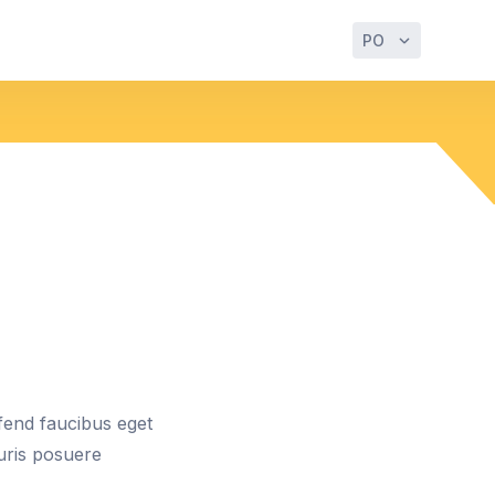
PO
ifend faucibus eget
auris posuere