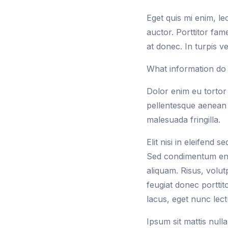
Eget quis mi enim, leo
auctor. Porttitor fam
at donec. In turpis v
What information do 
Dolor enim eu tortor 
pellentesque aenean 
malesuada fringilla.
Elit nisi in eleifend 
Sed condimentum enim
aliquam. Risus, volut
feugiat donec portti
lacus, eget nunc lectu
Ipsum sit mattis nul