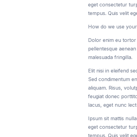
eget consectetur turp
tempus. Quis velit ege
How do we use your 
Dolor enim eu tortor 
pellentesque aenean 
malesuada fringilla.
Elit nisi in eleifend 
Sed condimentum enim
aliquam. Risus, volut
feugiat donec portti
lacus, eget nunc lectu
Ipsum sit mattis nul
eget consectetur turp
tempus. Quis velit ege