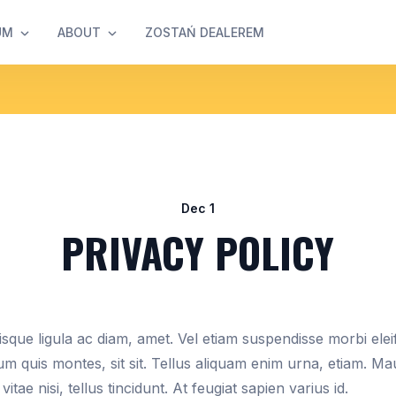
UM
ABOUT
ZOSTAŃ DEALEREM
Dec 1
PRIVACY POLICY
 quisque ligula ac diam, amet. Vel etiam suspendisse morbi ele
tum quis montes, sit sit. Tellus aliquam enim urna, etiam. M
itae nisi, tellus tincidunt. At feugiat sapien varius id.