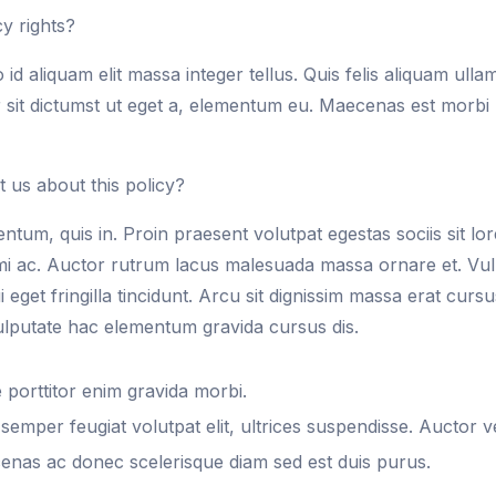
y rights?
id aliquam elit massa integer tellus. Quis felis aliquam ulla
 sit dictumst ut eget a, elementum eu. Maecenas est morbi m
us about this policy?
mentum, quis in. Proin praesent volutpat egestas sociis sit l
mi ac. Auctor rutrum lacus malesuada massa ornare et. Vu
i eget fringilla tincidunt. Arcu sit dignissim massa erat curs
vulputate hac elementum gravida cursus dis.
e porttitor enim gravida morbi.
emper feugiat volutpat elit, ultrices suspendisse. Auctor vel
nas ac donec scelerisque diam sed est duis purus.