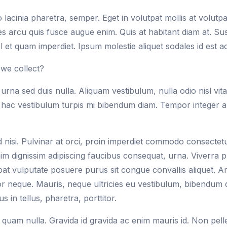
 lacinia pharetra, semper. Eget in volutpat mollis at volutpat
es arcu quis fusce augue enim. Quis at habitant diam at. Susci
el et quam imperdiet. Ipsum molestie aliquet sodales id est a
we collect?
urna sed duis nulla. Aliquam vestibulum, nulla odio nisl vitae
hac vestibulum turpis mi bibendum diam. Tempor integer al
sed nisi. Pulvinar at orci, proin imperdiet commodo consectetu
 dignissim adipiscing faucibus consequat, urna. Viverra p
pat vulputate posuere purus sit congue convallis aliquet. A
tor neque. Mauris, neque ultricies eu vestibulum, bibendum
s in tellus, pharetra, porttitor.
la quam nulla. Gravida id gravida ac enim mauris id. Non pe