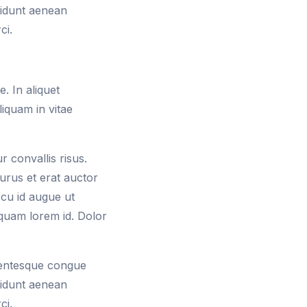
ncidunt aenean
ci.
. In aliquet
iquam in vitae
r convallis risus.
urus et erat auctor
rcu id augue ut
 quam lorem id. Dolor
llentesque congue
ncidunt aenean
ci.