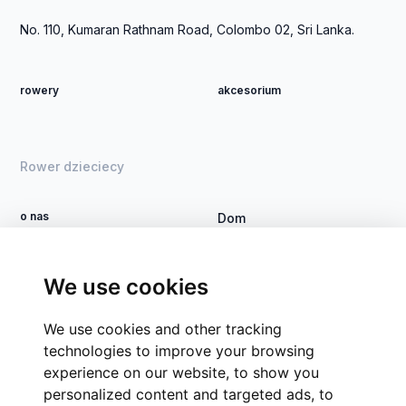
-
Rs
No. 110, Kumaran Rathnam Road, Colombo 02, Sri Lanka.
60,000.00
Rs
rowery
akcesorium
60,000.00
-
Rs
70,000.00
Rower dzieciecy
Rs
70,000.00
o nas
Dom
-
Zostań dealerem
Rower DSI
Rs
Kontakt
Proces
80,000.00
We use cookies
Grupy firm
Rs
We use cookies and other tracking
80,000.00
CSR
technologies to improve your browsing
+
experience on our website, to show you
personalized content and targeted ads, to