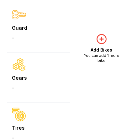
Guard
-
Add Bikes
You can add 1 more
bike
Gears
-
Tires
-