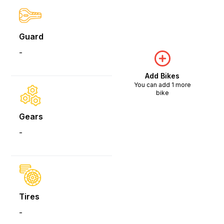
Guard
-
Add Bikes
You can add 1 more
bike
Gears
-
Tires
-